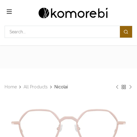
コンテンツへスキップ
Home
All Products
​​Nicolaï