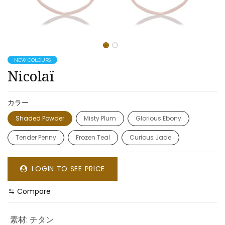
NEW COLOURS
​​Nicolaï
カラー
Shaded Powder
Misty Plum
Glorious Ebony
Tender Penny
Frozen Teal
Curious Jade
LOGIN TO SEE PRICE
Compare
素材
:
チタン