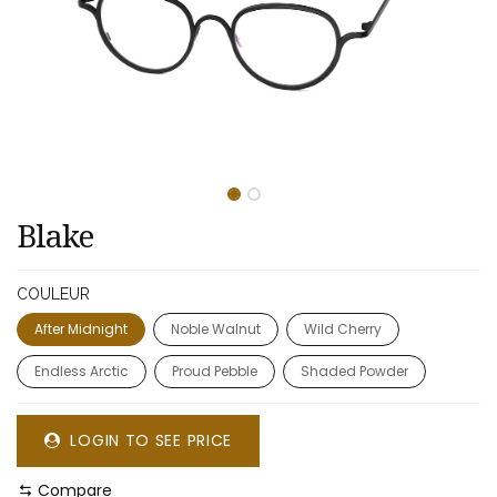
​​Blake
COULEUR
After Midnight
Noble Walnut
Wild Cherry
Endless Arctic
Proud Pebble
Shaded Powder
LOGIN TO SEE PRICE
Compare