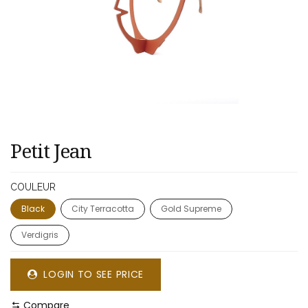
Petit Jean
COULEUR
Black
City Terracotta
Gold Supreme
Verdigris
LOGIN TO SEE PRICE
Compare