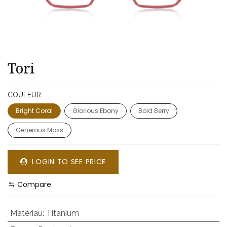
Tori
COULEUR
Bright Coral
Glorious Ebony
Bold Berry
Generous Moss
LOGIN TO SEE PRICE
Compare
Matériau
:
Titanium