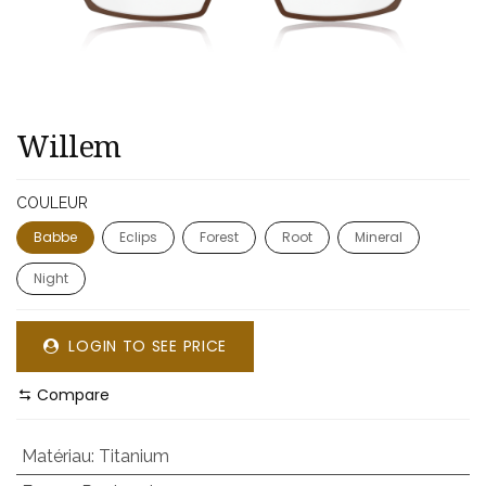
​​Willem
COULEUR
Babbe
Eclips
Forest
Root
Mineral
Night
LOGIN TO SEE PRICE
Compare
Matériau
:
Titanium