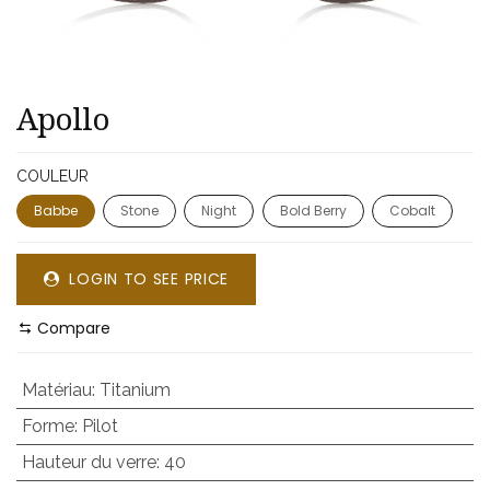
​​Apollo
COULEUR
Babbe
Stone
Night
Bold Berry
Cobalt
LOGIN TO SEE PRICE
Compare
Matériau
:
Titanium
Forme
:
Pilot
Hauteur du verre
:
40