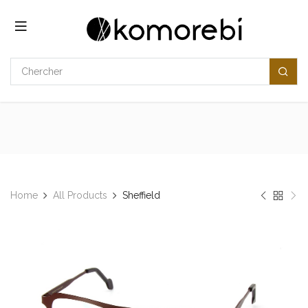
Se rendre au contenu
Home
All Products
​​Sheffield