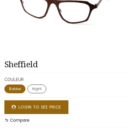
​​Sheffield
COULEUR
Babbe
Night
LOGIN TO SEE PRICE
Compare