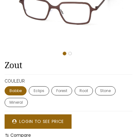
​​Zout
COULEUR
Babbe
Eclips
Forest
Root
Stone
Mineral
LOGIN TO SEE PRICE
Compare