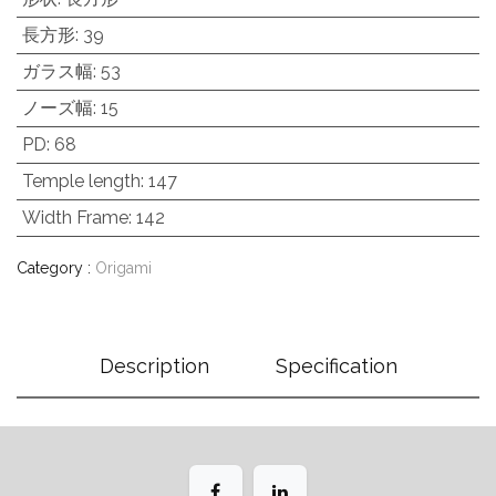
長方形
:
39
ガラス幅
:
53
ノーズ幅
:
15
PD
:
68
Temple length
:
147
Width Frame
:
142
Category :
Origami
Description
Specification