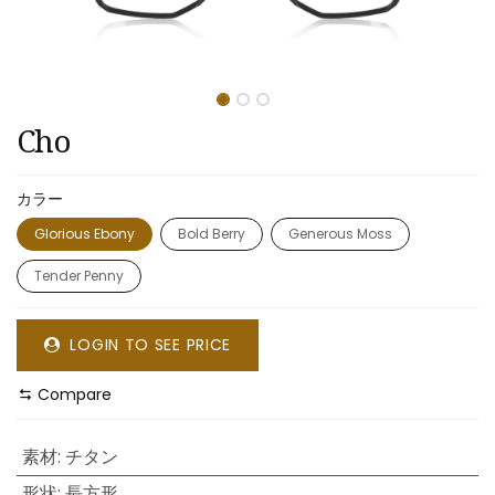
Cho
カラー
Glorious Ebony
Bold Berry
Generous Moss
Tender Penny
LOGIN TO SEE PRICE
Compare
素材
:
チタン
形状
:
長方形