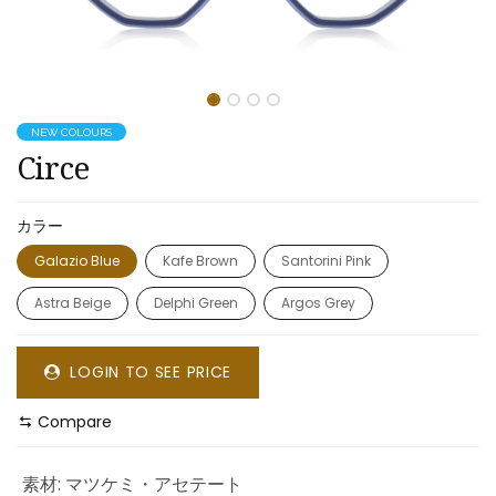
NEW COLOURS
Circe
カラー
Galazio Blue
Kafe Brown
Santorini Pink
Astra Beige
Delphi Green
Argos Grey
LOGIN TO SEE PRICE
Compare
素材
:
マツケミ・アセテート