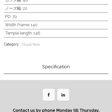
ガラス幅
:
48
ノーズ幅
:
22
PD
:
70
Width Frame
:
140
Temple length
:
146
Category :
Cloud Nine
Specification
Contact us by phone Monday till Thursday,