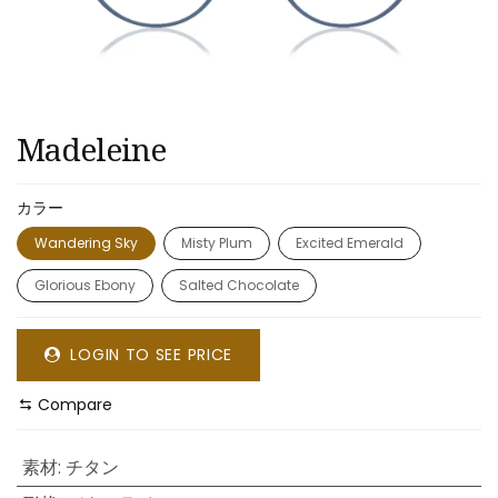
Madeleine
カラー
Wandering Sky
Misty Plum
Excited Emerald
Glorious Ebony
Salted Chocolate
LOGIN TO SEE PRICE
Compare
素材
:
チタン