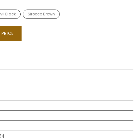
vil Black
Sirocco Brown
 PRICE
54