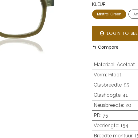
KLEUR
Mistral Green
An
LOGIN TO SEE
Compare
Materiaal
:
Acetaat
Vorm
:
Piloot
Glasbreedte
:
55
Glashoogte
:
41
Neusbreedte
:
20
PD
:
75
Veerlengte
:
154
Breedte montuur
:
1