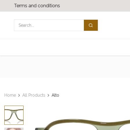
Overslaan naar inhoud
Terms and conditions
Shop
Media download
Neem contact
Home
All Products
Alto