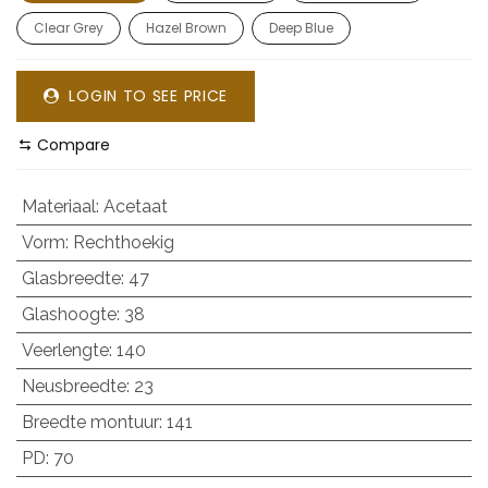
Clear Grey
Hazel Brown
Deep Blue
LOGIN TO SEE PRICE
Compare
Materiaal
:
Acetaat
Vorm
:
Rechthoekig
Glasbreedte
:
47
Glashoogte
:
38
Veerlengte
:
140
Neusbreedte
:
23
Breedte montuur
:
141
PD
:
70