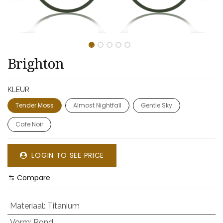
​​Brighton
KLEUR
Tender Moss
Almost Nightfall
Gentle Sky
Cafe Noir
LOGIN TO SEE PRICE
Compare
Materiaal
:
Titanium
Vorm
:
Rond