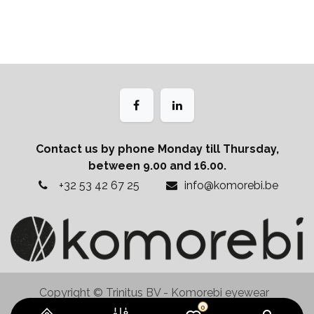
Contact us by phone Monday till Thursday,
between 9.00 and 16.00.
+32 53 42 67 25
info@komorebi.be
Copyright © Trinitus BV - Komorebi eyewear
Aangeboden door
- De #1
Open source e-
0