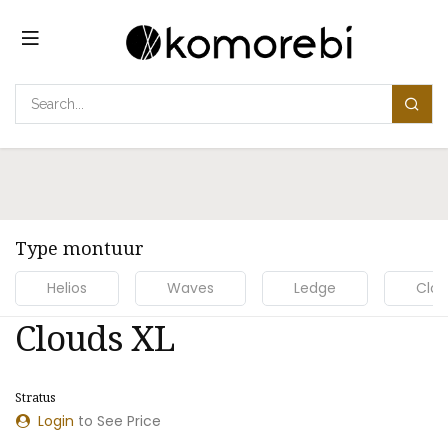
Overslaan naar inhoud
Type montuur
Helios
Waves
Ledge
Clou
Clouds XL
Stratus
NIEUW MODEL
Login
to See Price