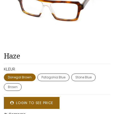
Haze
KLEUR
Donegal Brown
Patagonia Blue
Stone Blue
Brown
LOGIN TO SEE PRICE