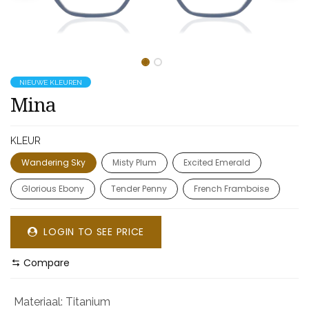
NIEUWE KLEUREN
Mina
KLEUR
Wandering Sky
Misty Plum
Excited Emerald
Glorious Ebony
Tender Penny
French Framboise
LOGIN TO SEE PRICE
Compare
Materiaal
:
Titanium