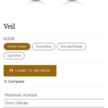
Veil
KLEUR
Goblin Green
Stone Blue
Donegal Beige
Light Pink
LOGIN TO SEE PRICE
Compare
Materiaal
:
Acetaat
Vorm
:
Vlinder