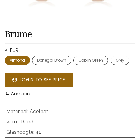
Brume
KLEUR
Almond
Donegal Brown
Goblin Green
Grey
LOGIN TO SEE PRICE
Compare
Materiaal
:
Acetaat
Vorm
:
Rond
Glashoogte
:
41