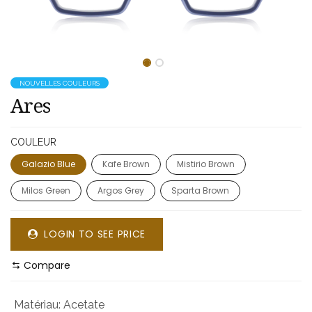
NOUVELLES COULEURS
Ares
COULEUR
Galazio Blue
Kafe Brown
Mistirio Brown
Milos Green
Argos Grey
Sparta Brown
LOGIN TO SEE PRICE
Compare
Matériau
:
Acetate