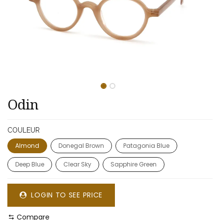
Odin
COULEUR
Almond
Donegal Brown
Patagonia Blue
Deep Blue
Clear Sky
Sapphire Green
LOGIN TO SEE PRICE
Compare