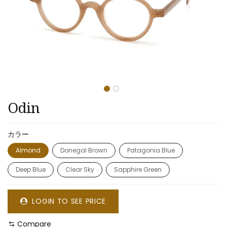
Odin
カラー
Almond
Donegal Brown
Patagonia Blue
Deep Blue
Clear Sky
Sapphire Green
LOGIN TO SEE PRICE
Compare