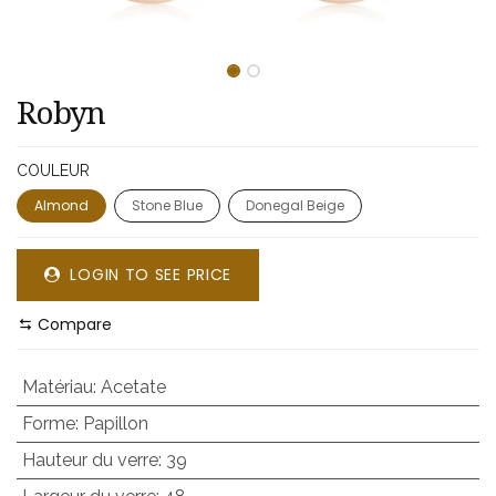
Robyn
COULEUR
Almond
Stone Blue
Donegal Beige
LOGIN TO SEE PRICE
Compare
Matériau
:
Acetate
Forme
:
Papillon
Hauteur du verre
:
39