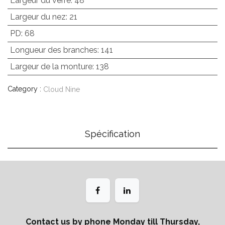
Largeur du verre
:
48
Largeur du nez
:
21
PD
:
68
Longueur des branches
:
141
Largeur de la monture
:
138
Category :
Cloud Nine
Spécification
Contact us by phone Monday till Thursday,