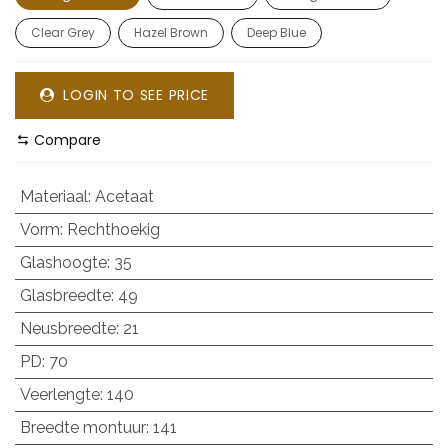
Clear Grey
Hazel Brown
Deep Blue
LOGIN TO SEE PRICE
Compare
Materiaal
:
Acetaat
Vorm
:
Rechthoekig
Glashoogte
:
35
Glasbreedte
:
49
Neusbreedte
:
21
PD
:
70
Veerlengte
:
140
Breedte montuur
:
141