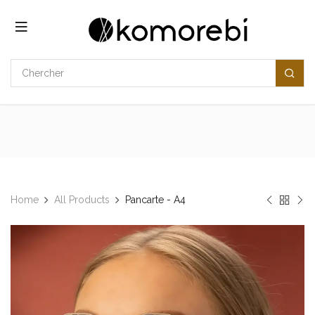
Se rendre au contenu
Home
All Products
Pancarte - A4