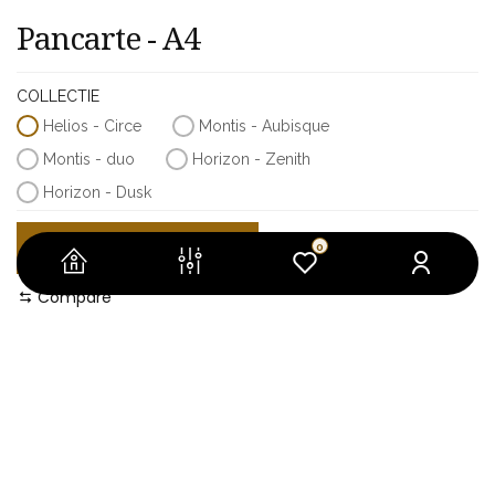
Pancarte - A4
COLLECTIE
Helios - Circe
Montis - Aubisque
Montis - duo
Horizon - Zenith
Horizon - Dusk
LOGIN TO SEE PRICE
0
Compare
Category :
Accessoires
Spécification