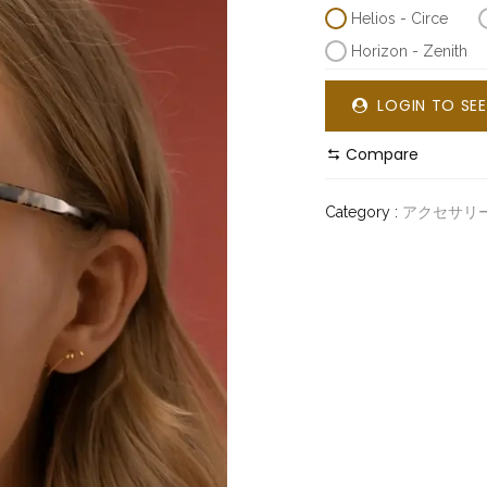
Helios - Circe
Horizon - Zenith
LOGIN TO SEE
Compare
Category :
アクセサリ