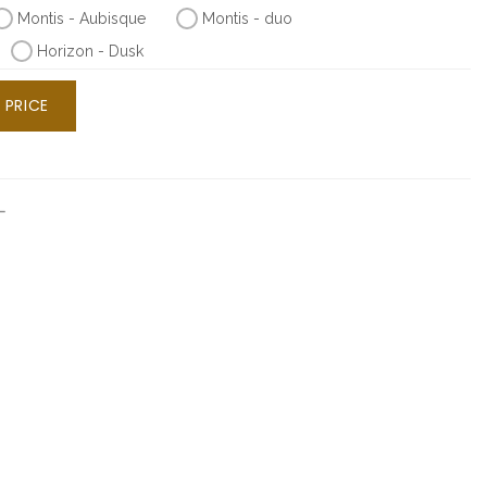
Montis - Aubisque
Montis - duo
Horizon - Dusk
 PRICE
ー