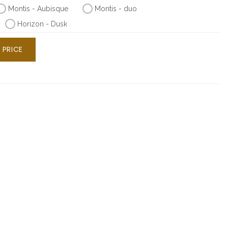
Montis - Aubisque
Montis - duo
Horizon - Dusk
 PRICE
s