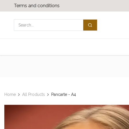
Overslaan naar inhoud
Terms and conditions
Shop
Media download
Neem contact
Home
All Products
Pancarte - A4